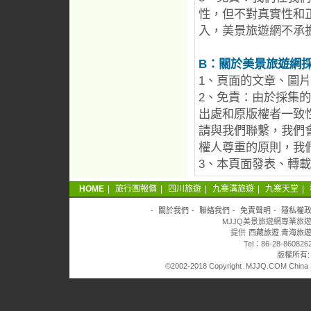
性，但不對真實性和
入，美景旅遊網不承
B：關於美景旅遊網
1、頁面的文章、圖
2、免責：由於採集
出處和原版權者一致
請與我們聯繫，我們
權人尊重的原則，我
3、本頁面發表、轉
HOME
|
旅行團報價
|
四川旅遊
|
九寨溝旅遊
|
九寨天堂
|
-
關於我們
-
聯絡我們
-
免責聲明
-
隱私權
MJJQ美景旅遊網專業旅遊
提供
西藏旅遊.青海旅遊
Tel：86-28-860826
版權所有
©2002-2018 Copyright MJJQ.COM China Mei