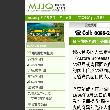
HOME
|
旅行團報價
|
四川旅遊
|
九寨溝旅遊
|
九寨天堂
|
旅遊搜尋
歐洲旅遊介紹：芬蘭北極
MJJQ Site Index
越來越多的人認定
最新旅行團報價
（Aurora Borea
西藏旅行團
北極圈或南極圈以內
四川旅行團
的國土位於北極圈
九寨溝旅行團
睹極光真面目的人
稻城旅行團
中國旅行團
出境旅行團
歷史記載，在芬蘭
九寨天堂VIP旅遊
1998年3月10
九寨天堂蜜月旅遊
急忙準備搶救“森林
甲蕃古城自由行
曳的奇異幻光讓人