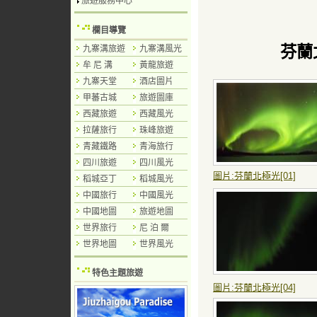
旅遊服務中心
欄目導覽
芬蘭
九寨溝旅遊
九寨溝風光
牟 尼 溝
黃龍旅遊
九寨天堂
酒店圖片
甲蕃古城
旅遊圖庫
西藏旅遊
西藏風光
拉薩旅行
珠峰旅遊
青藏鐵路
青海旅行
四川旅遊
四川風光
圖片:芬蘭北極光[01]
稻城亞丁
稻城風光
中國旅行
中國風光
中國地圖
旅遊地圖
世界旅行
尼 泊 爾
世界地圖
世界風光
特色主題旅遊
圖片:芬蘭北極光[04]