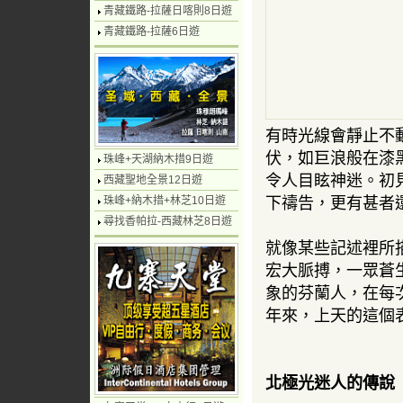
青藏鐵路-拉薩日喀則8日遊
青藏鐵路-拉薩6日遊
有時光線會靜止不
伏，如巨浪般在漆
珠峰+天湖納木措9日遊
令人目眩神迷。初
西藏聖地全景12日遊
珠峰+納木措+林芝10日遊
下禱告，更有甚者
尋找香帕拉-西藏林芝8日遊
就像某些記述裡所
宏大脈搏，一眾蒼
象的芬蘭人，在每
年來，上天的這個
北極光迷人的傳說