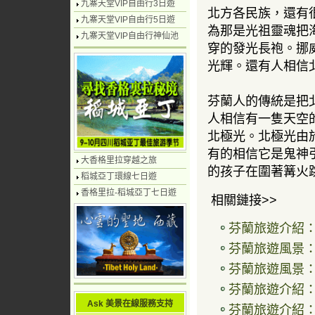
九寨天堂VIP自由行3日遊
北方各民族，還有
九寨天堂VIP自由行5日遊
為那是光祖靈魂把
九寨天堂VIP自由行神仙池
穿的發光長袍。挪
光輝。還有人相信
芬蘭人的傳統是把
人相信有一隻天空
北極光。北極光由
有的相信它是鬼神
大香格里拉穿越之旅
的孩子在圍著篝火
稻城亞丁環線七日遊
香格里拉-稻城亞丁七日遊
相關鏈接>>
芬蘭旅遊介紹：北極
芬蘭旅遊風景
芬蘭旅遊風景
芬蘭旅遊介紹
Ask 美景在線服務支持
芬蘭旅遊介紹