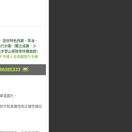
客）提供特色西藏、青海、
旅行計劃（獨立成團、小
徒步登山探險等特種旅遊）
件.外國人去西藏旅行手續
86085333
章或圖片，
，但不對真實性和正確性做任