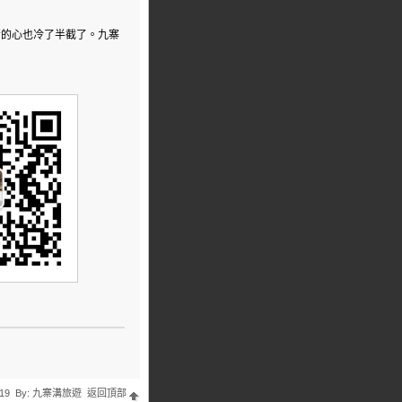
情的心也冷了半截了。九寨
:19 By:
九寨溝旅遊
返回頂部