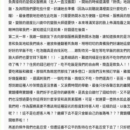
負責接待的是個女服務員（主人一直沒露面）。開始的時候還滿懷「熱情」地
飯，及詢問我們要吃些什麼，好讓她去準備（因為以前聽說溝裡面沒什麼吃的
糧），最後禮貌地拒絕在此吃飯，只需要熱開水泡方便麵。這時候，服務員的態
變，變臉的速度比川劇中的變臉大師還要快，本來堆滿笑容的臉上佈滿陰霾之
眼神回敬我們。誰知道這只是前奏，好戲還在後面。
第二天一早，我跟一個朋友下去向那個服務員要熱開水泡麵，誰知道換來的是
意和負氣地給我們燒水，邊放柴邊翻著死魚眼，嘮嘮叨叨的責備我們好讓她這
好好的早飯不吃，吃泡麵真是自找苦吃……跟對待另一幫在等吃早飯的朋友們
臉大師們也要甘拜下風啊！！），溫柔細語的。難道同樣是住客而不吃你們的
待了嗎？？？住房的錢已經付了，吃不吃飯是我們的自由啊，簡直是欺負人！
要吃稀飯和雞蛋，那個死魚眼居然那找了諸多借口，說我們沒有預訂早飯，雞
好幾盤雞蛋），還諷刺我們，一個吃早飯，兩個又不吃，你們還真行，芸芸。
想到跟這種人吵架簡直是沒意義，又浪費時間的舉動，最後只好吞聲忍氣的離
寶鏡樓啊寶鏡樓，我們好歹也是你的顧客啊，是真金白銀付了錢給你的，又不
們也沒想過要在你這得到什麼享受和高質素服務，可是，就連要一壺熱水如此
我們吧，作為服務員更不應該用這種惡劣的態度對待客人吧，這樣的話，以後
呢？！！這不是在趕客人嗎？？繼續下去不是只會斷自己的後路嗎？？？寶鏡
開眼界啦！！
再差的條件我們也能忍受，但遭這番不公平的對待在也不能忍受下去了！只好