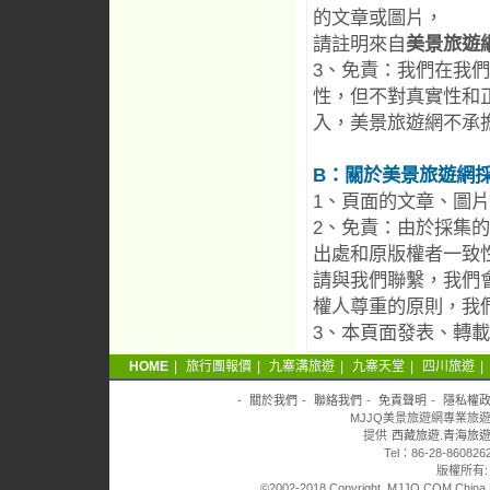
的文章或圖片，
請註明來自
美景旅遊
3、免責：我們在我
性，但不對真實性和
入，美景旅遊網不承
B：關於美景旅遊網
1、頁面的文章、圖
2、免責：由於採集
出處和原版權者一致
請與我們聯繫，我們
權人尊重的原則，我
3、本頁面發表、轉
HOME
|
旅行團報價
|
九寨溝旅遊
|
九寨天堂
|
四川旅遊
|
-
關於我們
-
聯絡我們
-
免責聲明
-
隱私權
MJJQ美景旅遊網專業旅遊
提供
西藏旅遊.青海旅遊
Tel：86-28-860826
版權所有
©2002-2018 Copyright MJJQ.COM China Mei