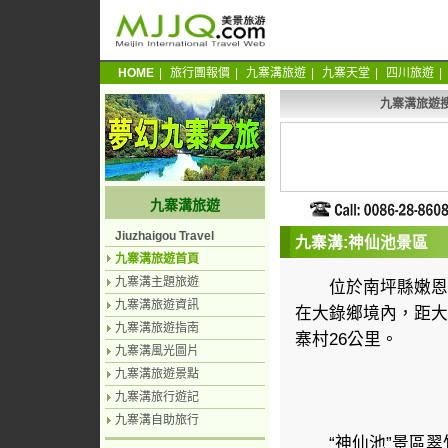
HOME
|
旅行團報價
|
九寨溝旅遊
|
九寨天堂
|
四川旅遊
|
九寨溝旅遊
九寨溝旅遊
Jiuzhaigou Travel
九寨溝:神仙池景區
九寨溝旅遊首頁
九寨溝主題旅遊
位於南坪縣嫩恩桑
九寨溝旅遊資訊
在大錄鄉境內，距大
九寨溝旅遊指南
寨村26公里。
九寨溝風光圖片
九寨溝旅遊景點
九寨溝旅行遊記
九寨溝自助旅行
“神仙池”景區翠