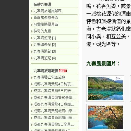
玩轉九寨溝
嗚，花香魚遊，該景
九寨溝旅遊風景區
一派桃花源似的清幽
黃龍旅遊風景區
特色和旅遊價值的景
阿壩旅遊風景區
海，古老堤狀鈣化嫩
神奇的九寨
同小異，相互並美，
九寨溝遊記 [1]
瀑，觀光區等。
九寨溝遊記 [2]
九寨溝遊記 [3]
九寨溝遊記 [4]
九寨風景圖片：
九寨溝旅遊報價
九寨溝獨立包團旅遊
成都九寨溝黃龍4日純玩團（汽車）
成都九寨溝黃龍5日純玩團（無購物）
成都九寨溝黃龍雙飛豪華3日遊（飛機）
成都九寨溝黃龍4日遊團（汽車）
成都九寨溝黃龍峨眉山樂山6日遊（汽車）
成都九寨溝黃龍峨眉山樂山7日（汽車）
成都九寨溝黃龍5日全景遊（九寨溝遊2天）