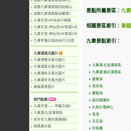
成都九寨溝黃龍雙飛4日遊（九寨溝遊2天）
成都九寨溝黃龍四姑娘山7日遊
景點所屬景區：
九寨
成都九寨溝黃龍海螺溝7日遊
九寨天堂VIP自由行專輯
相關景區索引：
黃龍
九寨天堂-神仙池VIP套餐4天
九寨天堂-神仙池VIP套餐5天
九寨景點索引：
九寨甲藩古城自由行3日遊
九寨溝風光圖片
九寨溝春天風光圖片
九寨溝:扎如溝景區
九寨溝夏天風光圖片
九寨溝:樹正溝景區
九寨溝秋天風光圖片
蘆葦海
九寨溝冬天風光圖片
老虎海
黃龍風景圖片
雙龍海
熱門點擊
諾日朗瀑布
九寨天堂——甲蕃古城6
扎依扎嘎神山
九寨溝:扎如溝景區
長海
迷失在九寨的美麗裡8
五花海
微風拂水面
珍珠灘