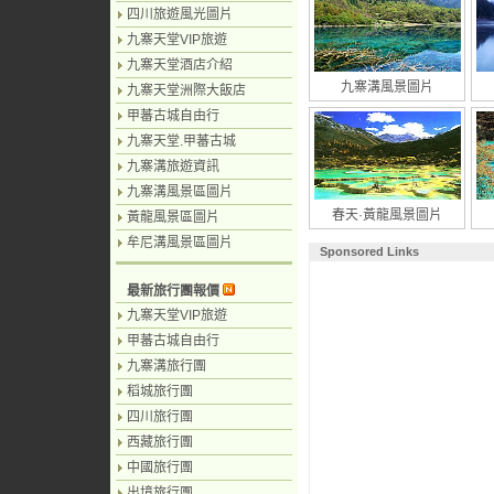
四川旅遊風光圖片
九寨天堂VIP旅遊
九寨天堂酒店介紹
九寨溝風景圖片
九寨天堂洲際大飯店
甲蕃古城自由行
九寨天堂.甲蕃古城
九寨溝旅遊資訊
九寨溝風景區圖片
春天·黃龍風景圖片
黃龍風景區圖片
牟尼溝風景區圖片
Sponsored Links
最新旅行團報價
九寨天堂VIP旅遊
甲蕃古城自由行
九寨溝旅行團
稻城旅行團
四川旅行團
西藏旅行團
中國旅行團
出境旅行團