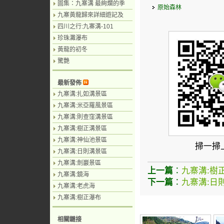
圖集：九寨溝 最絢爛的季
原始森林
九寨黃龍歸來詳細遊記及
四川之行:九寨溝-101
珍珠灘瀑布
黃龍的初冬
驚艷
最新發佈
九寨溝:扎如溝景區
九寨溝:米亞羅風景區
九寨溝:則查窪溝景區
九寨溝:樹正溝景區
九寨溝:神仙池景區
掃一掃
九寨溝:日則溝景區
九寨溝:劍巖景區
上一篇
：
九寨溝:樹
九寨溝:鏡海
下一篇
：
九寨溝:日
九寨溝:老虎海
九寨溝:樹正瀑布
相關鏈接